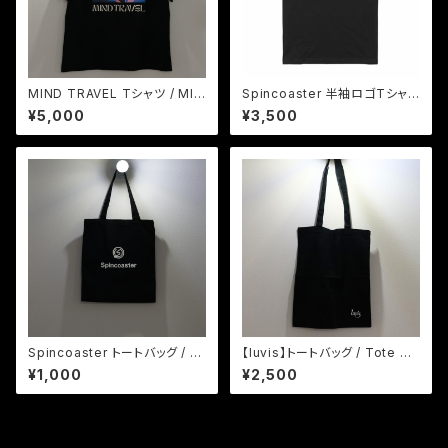
MIND TRAVEL Tシャツ / MIN
Spincoaster 半袖ロゴTシャツ
D TRAVEL T-Shirt
(ブラック) / Spincoaster Log
¥5,000
¥3,500
o T-Shirt (Black)
Spincoaster トートバッグ / S
【luvis】トートバッグ / Tote Ba
pincoaster Tote Bag
g
¥1,000
¥2,500