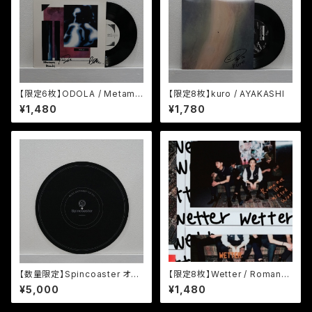
【限定6枚】ODOLA / Metamo
【限定8枚】kuro / AYAKASHI
rphose
¥1,480
¥1,780
【数量限定】Spincoaster オリ
【限定8枚】Wetter / Romanc
ジナルスリップマット 12インチ /
e in a Weird World
¥5,000
¥1,480
Spincoaster Original Slipm
at (12”)