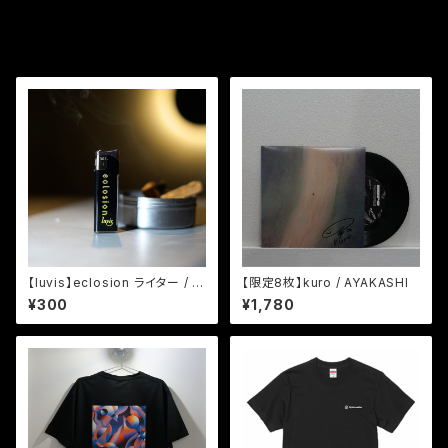
その他の商品
【luvis】eclosion ライター / e
【限定8枚】kuro / AYAKASHI
closion Lighter
¥300
¥1,780