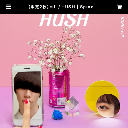
【限定2枚】eill / HUSH | Spincoa
ster