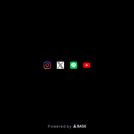
づく表記
© Spincoaster
Powered by